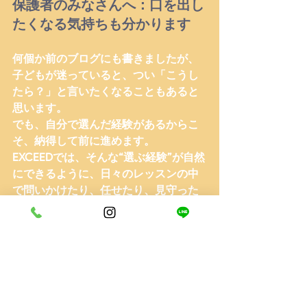
保護者のみなさんへ：口を出し
たくなる気持ちも分かります
何個か前のブログにも書きましたが、
子どもが迷っていると、つい「こうし
たら？」と言いたくなることもあると
思います。
でも、
自分で選んだ経験があるからこ
そ、納得して前に進めます。
EXCEEDでは、そんな“選ぶ経験”が自然
にできるように、日々のレッスンの中
で
問いかけたり、任せたり、見守った
り
する時間を大切にしています。
ボクたち指導者も、「すぐに正解を教
える」ことより、
子どもたち自身が気
づけるような関わり方
を意識していま
す。