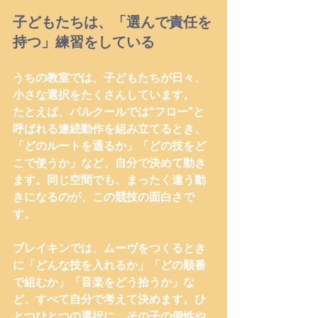
子どもたちは、「選んで責任を
持つ」練習をしている
うちの教室では、子どもたちが日々、
小さな選択をたくさんしています。
たとえば、
パルクールでは“フロー”と
呼ばれる連続動作を組み立てるとき
、
「どのルートを通るか」「どの技をど
こで使うか」など、自分で決めて動き
ます。同じ空間でも、まったく違う動
きになるのが、この競技の面白さで
す。
ブレイキンでは、ムーヴをつくるとき
に
「どんな技を入れるか」「どの順番
で組むか」「音楽をどう拾うか」な
ど、すべて自分で考えて決めます。ひ
とつひとつの選択に、その子の個性や