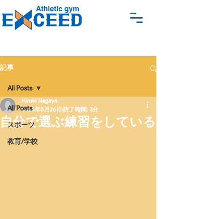
Athletic gym EXCEED 体操教
室 パルクール アクロバッ
ト ブレイキン ピラティ
記事
ス 名古屋
All Posts
Hiroki Nagaya
All Posts
2025年5月26日
読了時間: 3分
自分で選ぶ練習をしている
スポーツ
教育/学校