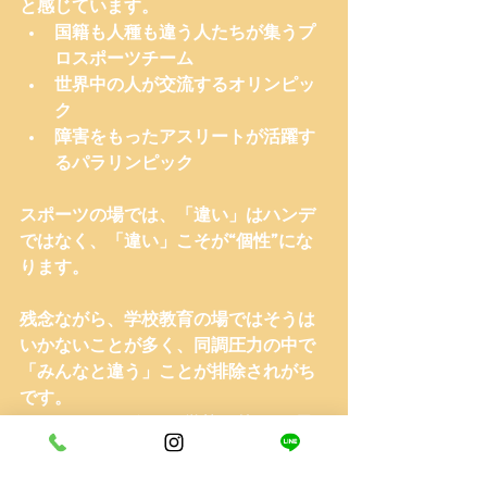
と感じています。
国籍も人種も違う人たちが集うプ
ロスポーツチーム
世界中の人が交流するオリンピッ
ク
障害をもったアスリートが活躍す
るパラリンピック
スポーツの場では、「違い」はハンデ
ではなく、「違い」こそが“個性”にな
ります。
残念ながら、学校教育の場ではそうは
いかないことが多く、同調圧力の中で
「みんなと違う」ことが排除されがち
です。
だからこそ、ボクは“学校の外から”子
どもと関わることで、新たな価値観を
育てることができると信じています。