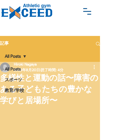
Athletic gym EXCEED 体操教
室 パルクール アクロバッ
ト ブレイキン ピラティ
記事
ス 名古屋
All Posts
Hiroki Nagaya
All Posts
2025年8月20日
読了時間: 4分
多様性と運動の話〜障害の
スポーツ
ある子どもたちの豊かな
教育/学校
学びと居場所〜